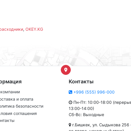
 расходники
,
OKEY.KG
ормация
Контакты
 компании
+996 (555) 996-000
оставка и оплата
Пн-Пт: 10:00-18:00 (переры
олитика безопасности
13:00-14:00)
словия соглашения
Сб-Вс: Выходные
онтакты
г.Бишкек, ул. Сыдыкова 256 
со двора, цокольный этаж)