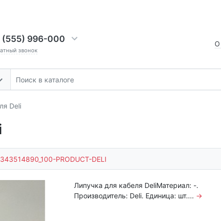
 (555) 996-000
О
ратный звонок
я Deli
i
343514890_100-PRODUCT-DELI
Липучка для кабеля DeliМатериал: -.
Производитель: Deli. Единица: шт....
→