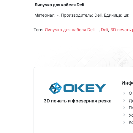
Липучка для кабеля Deli
Материал: -. Производитель: Deli. Единица: шт.
Теги:
Липучка для кабеля Deli
,
-
,
Deli
,
3D печать
Инф
О
Д
3D печать и фрезерная резка
П
У
К