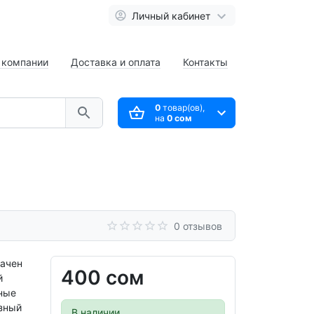
Личный кабинет
 компании
Доставка и оплата
Контакты
0
товар(ов),
на
0 сом
0 отзывов
начен
400 сом
й
зные
зный
В наличии