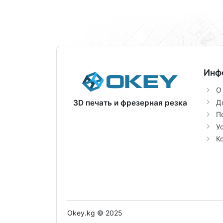
Инф
О
Д
3D печать и фрезерная резка
П
У
К
Okey.kg © 2025