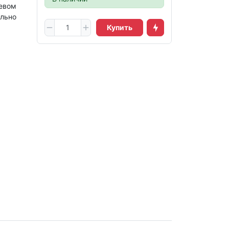
ревом
льно
Купить