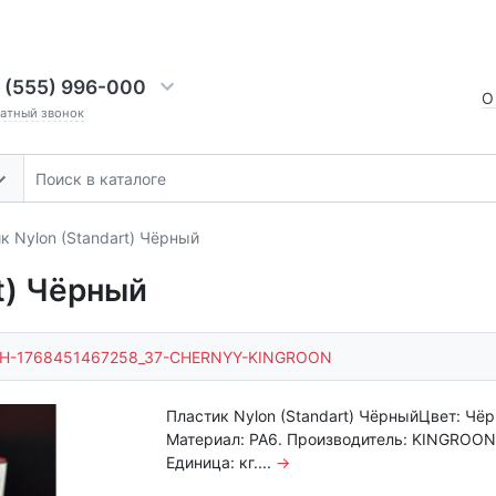
 (555) 996-000
О
ратный звонок
к Nylon (Standart) Чёрный
t) Чёрный
H-1768451467258_37-CHERNYY-KINGROON
Пластик Nylon (Standart) ЧёрныйЦвет: Чё
Материал: PA6. Производитель: KINGROON
Единица: кг....
→