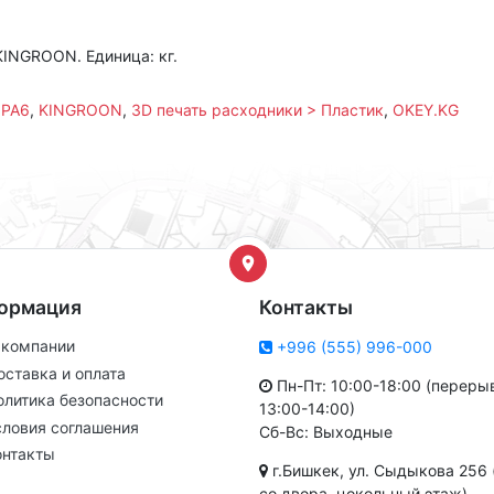
KINGROON. Единица: кг.
,
PA6
,
KINGROON
,
3D печать расходники > Пластик
,
OKEY.KG
ормация
Контакты
 компании
+996 (555) 996-000
оставка и оплата
Пн-Пт: 10:00-18:00 (переры
олитика безопасности
13:00-14:00)
словия соглашения
Сб-Вс: Выходные
онтакты
г.Бишкек, ул. Сыдыкова 256 
со двора, цокольный этаж)