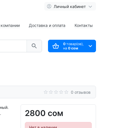
Личный кабинет
 компании
Доставка и оплата
Контакты
0
товар(ов),
на
0 сом
0 отзывов
рный.
2800 сом
.
Нет в наличии