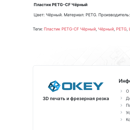
Пластик PETG-CF Чёрный
Цвет: Чёрный. Материал: PETG. Производитель: 
Теги:
Пластик PETG-CF Чёрный
,
Чёрный
,
PETG
,
Инф
О
Д
3D печать и фрезерная резка
П
У
К