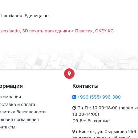
Lanxiaadu. Единица: кг.
Lanxiaadu
,
3D печать расходники > Пластик
,
OKEY.KG
ормация
Контакты
 компании
+996 (555) 996-000
оставка и оплата
Пн-Пт: 10:00-18:00 (переры
олитика безопасности
13:00-14:00)
словия соглашения
Сб-Вс: Выходные
онтакты
г.Бишкек, ул. Сыдыкова 256 
со двора, цокольный этаж)