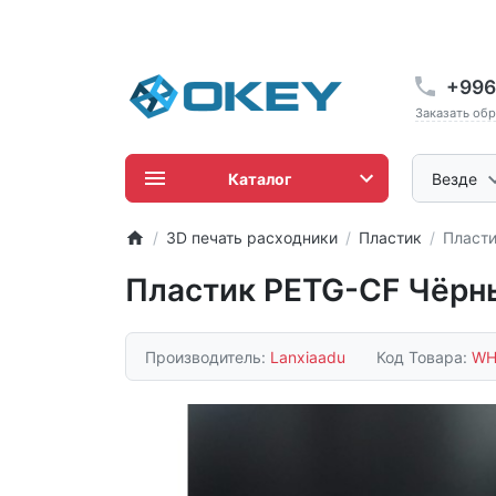
+996
Заказать об
Каталог
Везде
3D печать расходники
Пластик
Пласт
Пластик PETG-CF Чёрн
Производитель:
Lanxiaadu
Код Товара:
WH