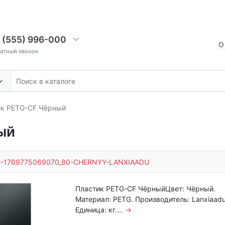
 (555) 996-000
О
ратный звонок
ик PETG-CF Чёрный
ый
-1769775069070_80-CHERNYY-LANXIAADU
Пластик PETG-CF ЧёрныйЦвет: Чёрный.
Материал: PETG. Производитель: Lanxiaadu
Единица: кг....
→