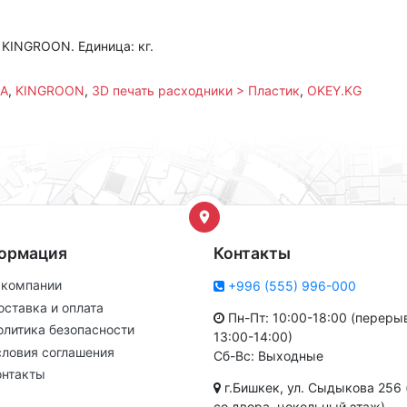
 KINGROON. Единица: кг.
A
,
KINGROON
,
3D печать расходники > Пластик
,
OKEY.KG
ормация
Контакты
 компании
+996 (555) 996-000
оставка и оплата
Пн-Пт: 10:00-18:00 (переры
олитика безопасности
13:00-14:00)
словия соглашения
Сб-Вс: Выходные
онтакты
г.Бишкек, ул. Сыдыкова 256 
со двора, цокольный этаж)