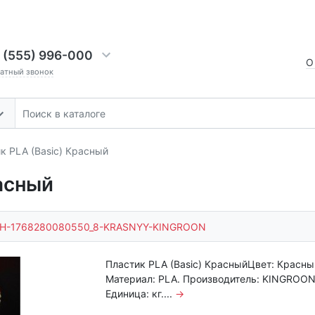
 (555) 996-000
О
ратный звонок
к PLA (Basic) Красный
асный
H-1768280080550_8-KRASNYY-KINGROON
Пластик PLA (Basic) КрасныйЦвет: Красны
Материал: PLA. Производитель: KINGROON
Единица: кг....
→