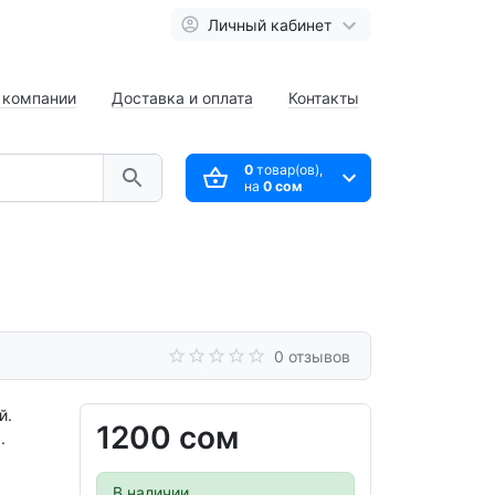
Личный кабинет
 компании
Доставка и оплата
Контакты
0
товар(ов),
на
0 сом
0 отзывов
й.
1200 сом
.
В наличии