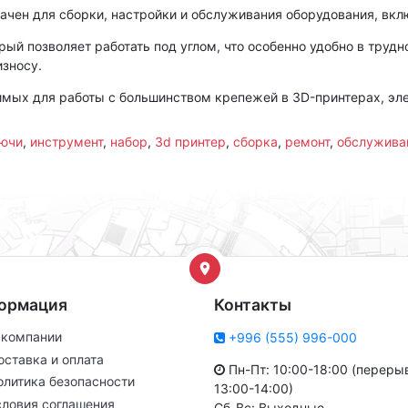
чен для сборки, настройки и обслуживания оборудования, вкл
й позволяет работать под углом, что особенно удобно в труд
износу.
мых для работы с большинством крепежей в 3D-принтерах, эле
лючи
,
инструмент
,
набор
,
3d принтер
,
сборка
,
ремонт
,
обслужива
ормация
Контакты
 компании
+996 (555) 996-000
оставка и оплата
Пн-Пт: 10:00-18:00 (переры
олитика безопасности
13:00-14:00)
словия соглашения
Сб-Вс: Выходные