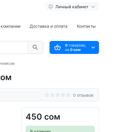
Личный кабинет
 компании
Доставка и оплата
Контакты
0
товар(ов),
на
0 сом
ечником
ком
0 отзывов
450 сом
В наличии