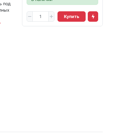
ь под
упных
Купить
→