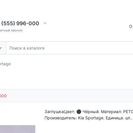
 (555) 996-000
О
ратный звонок
rtage
000
ЗаглушкаЦвет: ⚫ Чёрный. Материал: PETG
Производитель: Kia Sportage. Единица: шт..