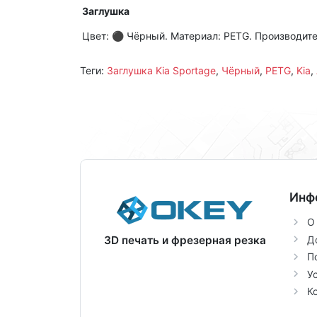
Заглушка
Цвет: ⚫ Чёрный. Материал: PETG. Производитель
Теги:
Заглушка Kia Sportage
,
Чёрный
,
PETG
,
Kia
,
Инф
О
Д
3D печать и фрезерная резка
П
У
К