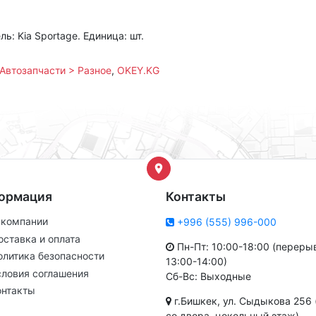
: Kia Sportage. Единица: шт.
Автозапчасти > Разное
,
OKEY.KG
ормация
Контакты
 компании
+996 (555) 996-000
оставка и оплата
Пн-Пт: 10:00-18:00 (переры
олитика безопасности
13:00-14:00)
словия соглашения
Сб-Вс: Выходные
онтакты
г.Бишкек, ул. Сыдыкова 256 
со двора, цокольный этаж)