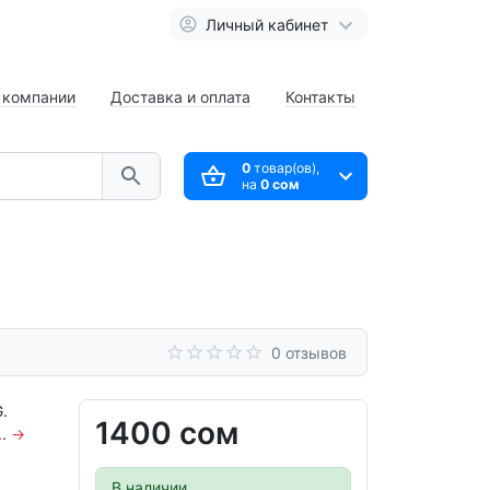
Личный кабинет
 компании
Доставка и оплата
Контакты
0
товар(ов),
на
0 сом
0 отзывов
.
1400 сом
..
→
В наличии