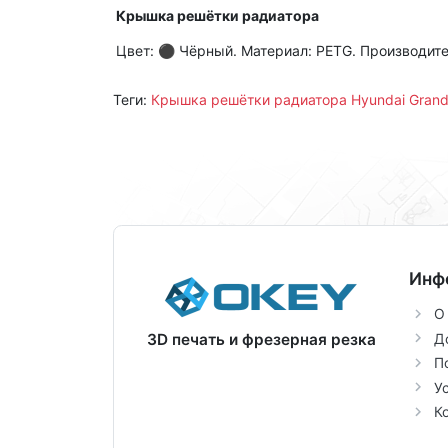
Крышка решётки радиатора
Цвет: ⚫ Чёрный. Материал: PETG. Производител
Теги:
Крышка решётки радиатора Hyundai Grand
Инф
О
Д
3D печать и фрезерная резка
П
У
К