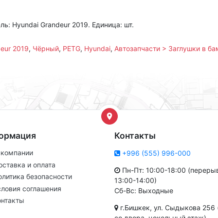
ь: Hyundai Grandeur 2019. Единица: шт.
eur 2019
,
Чёрный
,
PETG
,
Hyundai
,
Автозапчасти > Заглушки в ба
ормация
Контакты
 компании
+996 (555) 996-000
оставка и оплата
Пн-Пт: 10:00-18:00 (переры
олитика безопасности
13:00-14:00)
словия соглашения
Сб-Вс: Выходные
онтакты
г.Бишкек, ул. Сыдыкова 256 
со двора, цокольный этаж)